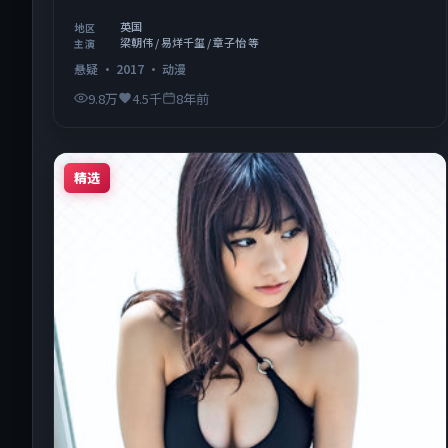
英国
地区
梁朝伟 / 易烊千玺 / 章子怡 等
主演
悬疑
·
2017
·
动漫
9.8万
4.5千
8年前
精选