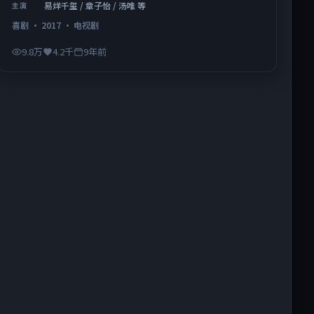
易烊千玺 / 章子怡 / 汤唯 等
主演
喜剧
·
2017
·
电视剧
9.8万
4.2千
9年前