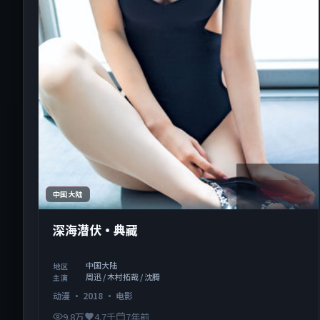
1:36:59
中国大陆
深海潜伏·典藏
中国大陆
地区
周迅 / 木村拓哉 / 沈腾
主演
动漫
·
2018
·
电影
9.8万
4.7千
7年前