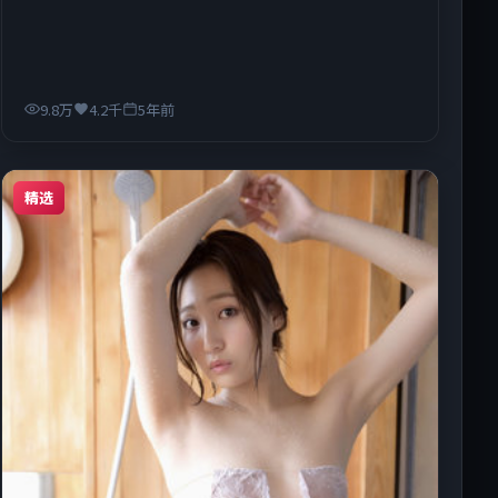
9.8万
4.2千
5年前
精选