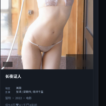
2:12:32
美国
长夜证人
美国
地区
张译 / 梁朝伟 / 易烊千玺
主演
冒险
·
2022
·
电影
9.8万
4.1千
4年前