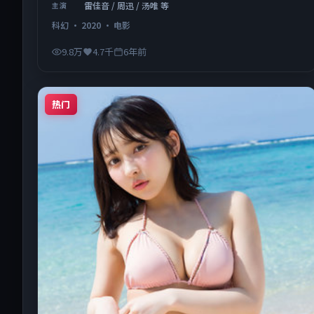
雷佳音 / 周迅 / 汤唯 等
主演
科幻
·
2020
·
电影
9.8万
4.7千
6年前
热门