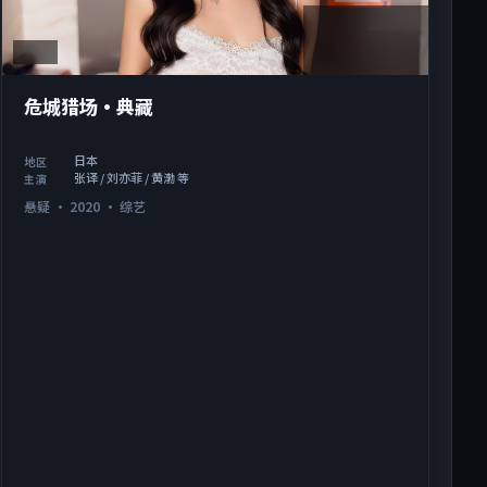
2:12:37
日本
危城猎场·典藏
日本
地区
张译 / 刘亦菲 / 黄渤 等
主演
悬疑
·
2020
·
综艺