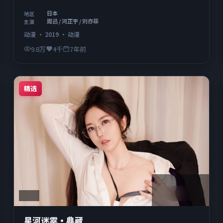
日本
地区
周迅 / 河正宇 / 刘亦菲
主演
动漫
·
2019
·
动漫
9.8万
4千
7年前
精选
2:31:08
美国
星河迷雾·典藏