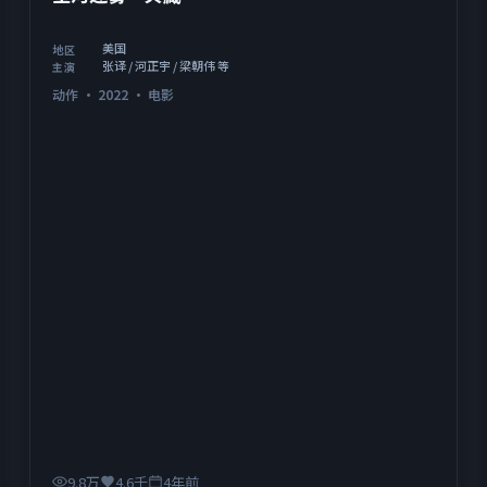
美国
地区
张译 / 河正宇 / 梁朝伟 等
主演
动作
·
2022
·
电影
9.8万
4.6千
4年前